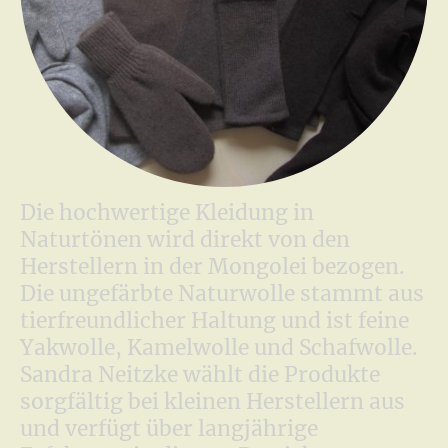
Die hochwertige Kleidung in
Naturtönen wird direkt von den
Herstellern in der Mongolei bezogen.
Die ungefärbte Naturwolle stammt aus
tierfreundlicher Haltung und ist feine
Yakwolle, Kamelwolle und Schafwolle.
Sandra Neitzke wählt die Produkte
sorgfältig bei kleinen Herstellern aus
und verfügt über langjährige