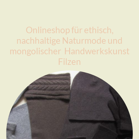
Onlineshop für ethisch,
nachhaltige Naturmode und
mongolischer Handwerkskunst
Filzen