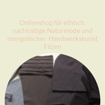
Onlineshop für ethisch,
nachhaltige Naturmode und
mongolischer Handwerkskunst
Filzen