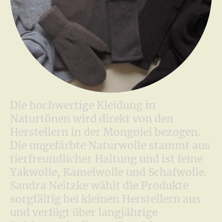
Die hochwertige Kleidung in
Naturtönen wird direkt von den
Herstellern in der Mongolei bezogen.
Die ungefärbte Naturwolle stammt aus
tierfreundlicher Haltung und ist feine
Yakwolle, Kamelwolle und Schafwolle.
Sandra Neitzke wählt die Produkte
sorgfältig bei kleinen Herstellern aus
und verfügt über langjährige