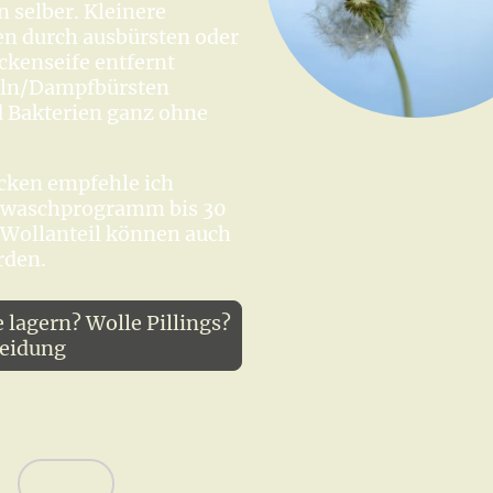
 selber. Kleinere
n durch ausbürsten oder
kenseife entfernt
eln/Dampfbürsten
 Bakterien ganz ohne
ücken empfehle ich
lwaschprogramm bis 30
 Wollanteil können auch
rden.
lagern? Wolle Pillings?
leidung
Shop
Marktkalender
Service
Bl