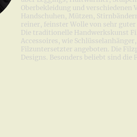
Oberbekleidung und verschiedenen 
Handschuhen, Mützen, Stirnbändern 
reiner, feinster Wolle von sehr guter
Die traditionelle Handwerkskunst Fil
Accessoires, wie Schlüsselanhänger, 
Filzuntersetzter angeboten. Die Filz
Designs. Besonders beliebt sind die 