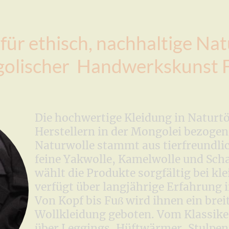
für ethisch, nachhaltige N
olischer Handwerkskunst F
Die hochwertige Kleidung in Naturtö
Herstellern in der Mongolei bezogen
Naturwolle stammt aus tierfreundlic
feine Yakwolle, Kamelwolle und Scha
wählt die Produkte sorgfältig bei kl
verfügt über langjährige Erfahrung 
Von Kopf bis Fu
wird ihnen ein brei
ß
Wollkleidung geboten. Vom Klassike
über Leggings, Hüftwärmer, Stulpen 