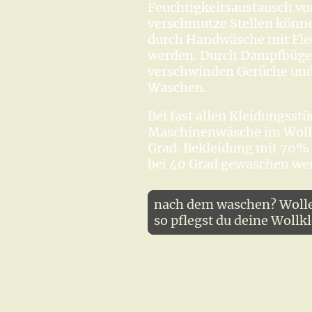
Feuchtigkeitsaustausch von
verschmutze Stellen könne
durch Handwäsche mit Flec
werden. Durch Dampfbüg
verschwinden Gerüche und
Waschen.
Bei fast allen Kleidungsst
Maschinenwäsche im Wol
Grad. Bekleidung mit 70%
bei 40 Grad gewaschen we
nach dem waschen? Wolle 
so pflegst du deine Wollk
wosafi - über uns