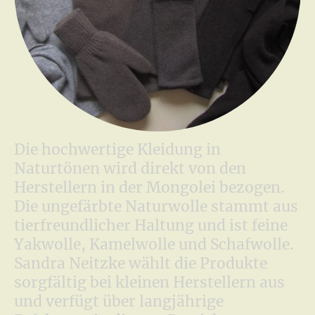
Die hochwertige Kleidung in
Naturtönen wird direkt von den
Herstellern in der Mongolei bezogen.
Die ungefärbte Naturwolle stammt aus
tierfreundlicher Haltung und ist feine
Yakwolle, Kamelwolle und Schafwolle.
Sandra Neitzke wählt die Produkte
sorgfältig bei kleinen Herstellern aus
und verfügt über langjährige