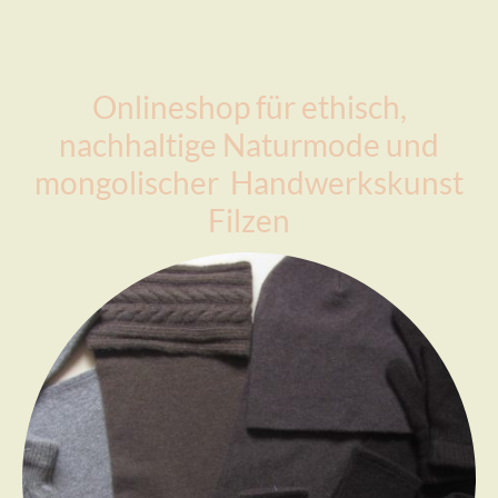
Onlineshop für ethisch,
nachhaltige Naturmode und
mongolischer Handwerkskunst
Filzen