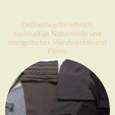
Onlineshop für ethisch,
nachhaltige Naturmode und
mongolischer Handwerkskunst
Filzen