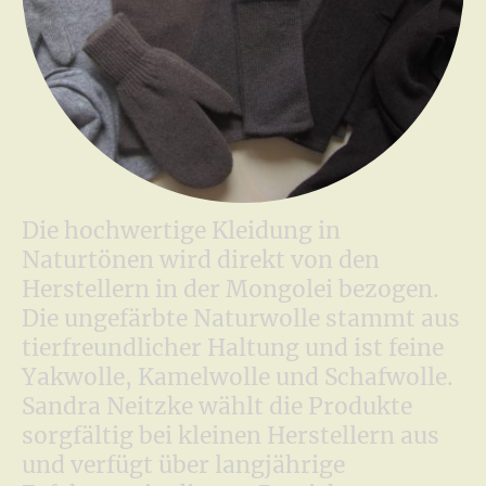
Die hochwertige Kleidung in
Naturtönen wird direkt von den
Herstellern in der Mongolei bezogen.
Die ungefärbte Naturwolle stammt aus
tierfreundlicher Haltung und ist feine
Yakwolle, Kamelwolle und Schafwolle.
Sandra Neitzke wählt die Produkte
sorgfältig bei kleinen Herstellern aus
und verfügt über langjährige