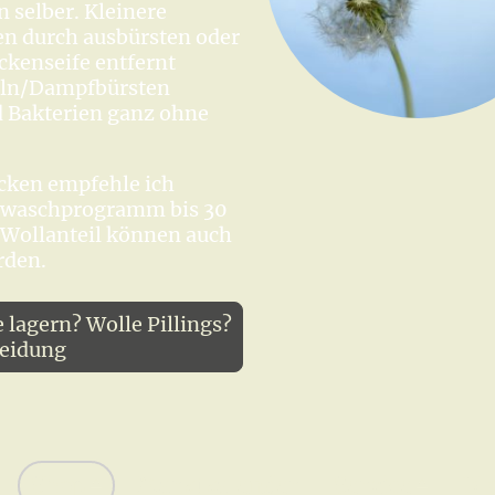
 selber. Kleinere
n durch ausbürsten oder
kenseife entfernt
eln/Dampfbürsten
 Bakterien ganz ohne
ücken empfehle ich
lwaschprogramm bis 30
 Wollanteil können auch
rden.
lagern? Wolle Pillings?
leidung
Shop
Marktkalender
Service
Bl