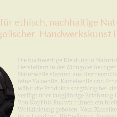
für ethisch, nachhaltige N
olischer Handwerkskunst F
Die hochwertige Kleidung in Naturtö
Herstellern in der Mongolei bezogen
Naturwolle stammt aus tierfreundlic
feine Yakwolle, Kamelwolle und Scha
wählt die Produkte sorgfältig bei kl
verfügt über langjährige Erfahrung 
Von Kopf bis Fu
wird ihnen ein brei
ß
Wollkleidung geboten. Vom Klassike
über Leggings, Hüftwärmer, Stulpen 