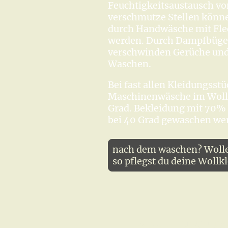
Feuchtigkeitsaustausch von
verschmutze Stellen könne
durch Handwäsche mit Flec
werden. Durch Dampfbüg
verschwinden Gerüche und
Waschen.
Bei fast allen Kleidungsst
Maschinenwäsche im Wol
Grad. Bekleidung mit 70%
bei 40 Grad gewaschen we
nach dem waschen? Wolle 
so pflegst du deine Wollk
wosafi - über uns