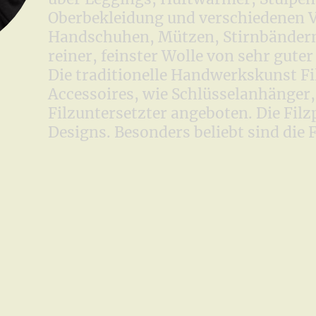
Oberbekleidung und verschiedenen 
Handschuhen, Mützen, Stirnbändern 
reiner, feinster Wolle von sehr guter
Die traditionelle Handwerkskunst Fil
Accessoires, wie Schlüsselanhänger, 
Filzuntersetzter angeboten. Die Filz
Designs. Besonders beliebt sind die 