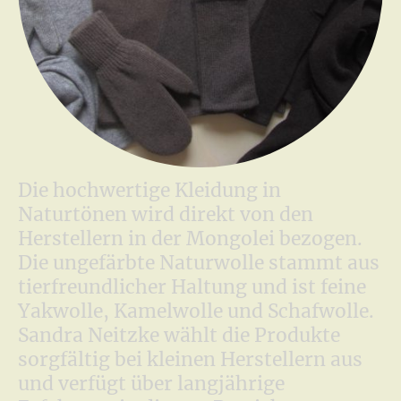
Die hochwertige Kleidung in
Naturtönen wird direkt von den
Herstellern in der Mongolei bezogen.
Die ungefärbte Naturwolle stammt aus
tierfreundlicher Haltung und ist feine
Yakwolle, Kamelwolle und Schafwolle.
Sandra Neitzke wählt die Produkte
sorgfältig bei kleinen Herstellern aus
und verfügt über langjährige