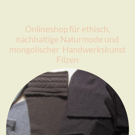
Onlineshop für ethisch,
nachhaltige Naturmode und
mongolischer Handwerkskunst
Filzen