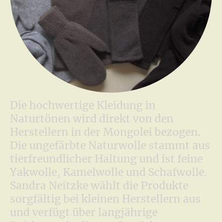
Die hochwertige Kleidung in
Naturtönen wird direkt von den
Herstellern in der Mongolei bezogen.
Die ungefärbte Naturwolle stammt aus
tierfreundlicher Haltung und ist feine
Yakwolle, Kamelwolle und Schafwolle.
Sandra Neitzke wählt die Produkte
sorgfältig bei kleinen Herstellern aus
und verfügt über langjährige