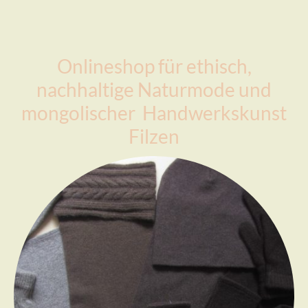
Onlineshop für ethisch,
nachhaltige Naturmode und
mongolischer Handwerkskunst
Filzen