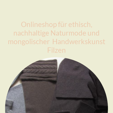
Onlineshop für ethisch,
nachhaltige Naturmode und
mongolischer Handwerkskunst
Filzen