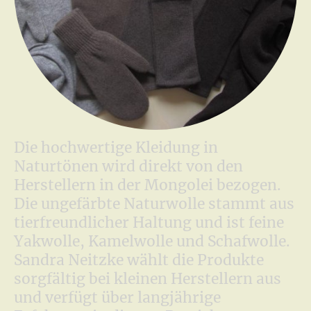
Die hochwertige Kleidung in
Naturtönen wird direkt von den
Herstellern in der Mongolei bezogen.
Die ungefärbte Naturwolle stammt aus
tierfreundlicher Haltung und ist feine
Yakwolle, Kamelwolle und Schafwolle.
Sandra Neitzke wählt die Produkte
sorgfältig bei kleinen Herstellern aus
und verfügt über langjährige